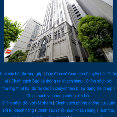
Các câu hỏi thường gặp
|
Quy định về Giao dịch Chuyển tiền Quốc
tế
|
Chính sách Bảo vệ thông tin khách hàng
|
Chính sách bồi
thường thiệt hại do tài khoản chuyển tiền bị sử dụng trái phép
|
Chính sách về phòng chống rửa tiền
Chính sách đối với tội phạm
|
Chính sách phòng chống sự quấy
rối từ khách hàng
|
Chính sách tiếp nhận khách hàng
|
Tuân thủ